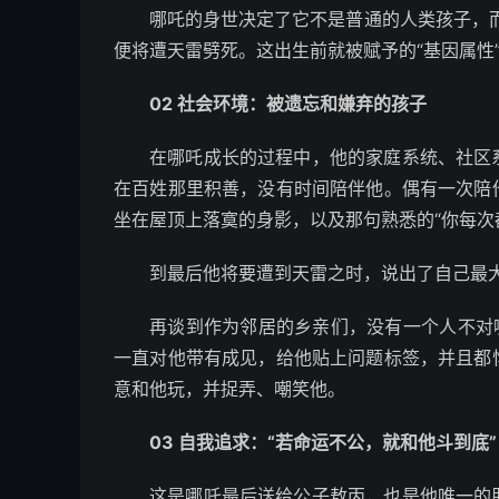
哪吒的身世决定了它不是普通的人类孩子，而
便将遭天雷劈死。这出生前就被赋予的“基因属性
02 社会环境：被遗忘和嫌弃的孩子
在哪吒成长的过程中，他的家庭系统、社区
在百姓那里积善，没有时间陪伴他。偶有一次陪
坐在屋顶上落寞的身影，以及那句熟悉的“你每次
到最后他将要遭到天雷之时，说出了自己最
再谈到作为邻居的乡亲们，没有一个人不对
一直对他带有成见，给他贴上问题标签，并且都
意和他玩，并捉弄、嘲笑他。
03 自我追求：“若命运不公，就和他斗到底”
这是哪吒最后送给公子敖丙，也是他唯一的