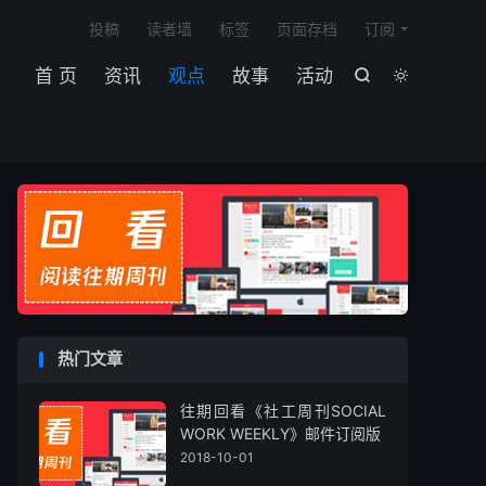

投稿
读者墙
标签
页面存档
订阅
首 页
资讯
观点
故事
活动


热门文章
往期回看《社工周刊SOCIAL
WORK WEEKLY》邮件订阅版
2018-10-01