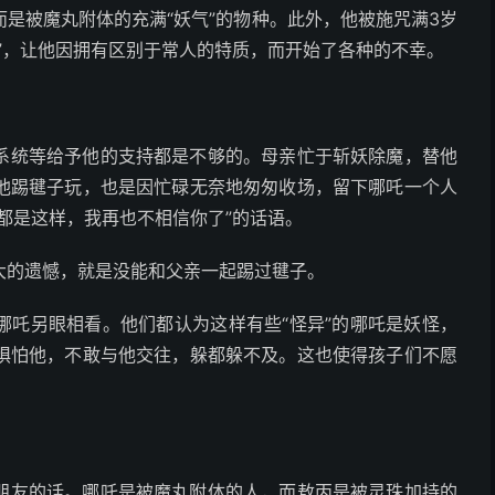
是被魔丸附体的充满“妖气”的物种。此外，他被施咒满3岁
”，让他因拥有区别于常人的特质，而开始了各种的不幸。
系统等给予他的支持都是不够的。母亲忙于斩妖除魔，替他
他踢毽子玩，也是因忙碌无奈地匆匆收场，留下哪吒一个人
都是这样，我再也不相信你了”的话语。
大的遗憾，就是没能和父亲一起踢过毽子。
哪吒另眼相看。他们都认为这样有些“怪异”的哪吒是妖怪，
惧怕他，不敢与他交往，躲都躲不及。这也使得孩子们不愿
朋友的话。哪吒是被魔丸附体的人，而敖丙是被灵珠加持的