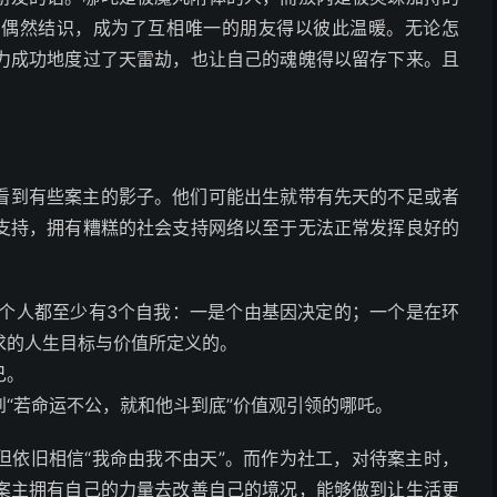
因偶然结识，成为了互相唯一的朋友得以彼此温暖。无论怎
力成功地度过了天雷劫，也让自己的魂魄得以留存下来。且
。
看到有些案主的影子。他们可能出生就带有先天的不足或者
支持，拥有糟糕的社会支持网络以至于无法正常发挥良好的
每个人都至少有3个自我：一是个由基因决定的；一个是在环
求的人生目标与价值所定义的。
己。
“若命运不公，就和他斗到底”价值观引领的哪吒。
但依旧相信“我命由我不由天”。而作为社工，对待案主时，
案主拥有自己的力量去改善自己的境况，能够做到让生活更