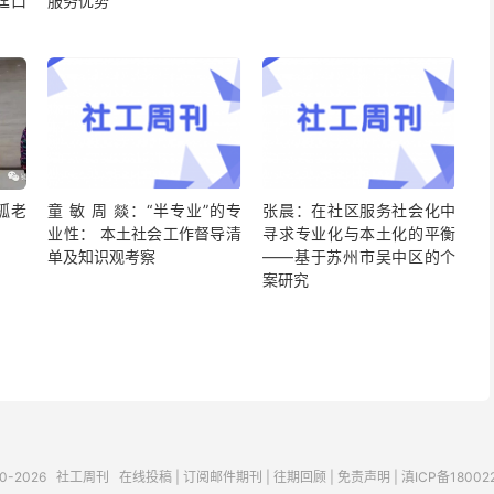
迳口
服务优势
孤老
童 敏 周 燚：“半专业”的专
张晨：在社区服务社会化中
业性： 本土社会工作督导清
寻求专业化与本土化的平衡
单及知识观考察
——基于苏州市吴中区的个
案研究
10-2026
社工周刊
在线投稿
|
订阅邮件期刊
|
往期回顾
|
免责声明
|
滇ICP备18002