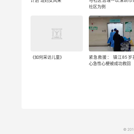
计划”现妇女风采
与社区治理--以深圳市
社区为例
《如何采访儿童》
紧急救援： 镇江85岁
心急性心梗被成功救回
© 20