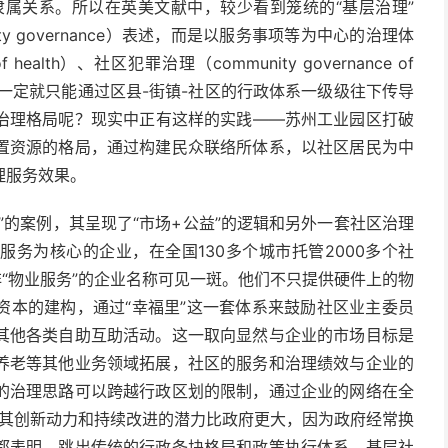
隶属关系。所以在英美文献中，较少看到笼统的“基层治理”
munity governance）表述，而是以服务事项等为中心的治理体
 health）、社区犯罪治理（community governance of
为什么一定就只能通过区县-街镇-社区的行政体系一级级往下传导
治理格局呢？现实中正有这样的实践——苏州工业园区打破
置资源的格局，通过构建民众联络所体系，以社区居民为中
理服务效果。
”的案例，其呈现了“市场+公益”的逻辑和另外一套社区治理
务为核心的企业，在全国130多个城市托管2000多个社
非“物业服务”的企业名称可见一斑。他们不只提供硬件上的物
资本的建构，通过“幸福里”这一套体系来鼓励社区业主委员
其他各类自助互助活动。这一取向显然与企业的市场目标是
养老等其他业务领域拓展，社区的服务和治理绩效与企业的
的治理思路可以跨越行政区划的限制，通过企业的网络在全
且其创新动力和持续改进的潜力比政府更大，因为政府经常换
都表明，跳出传统的行政条块格局和政策执行体系，基层社