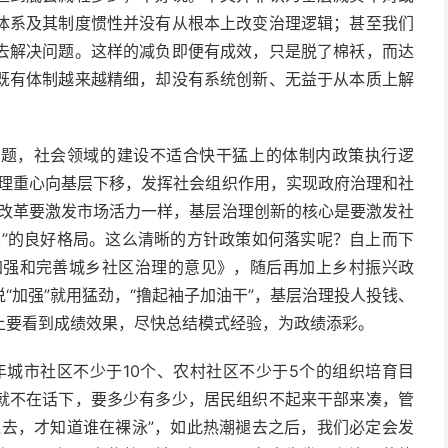
体系及其制度惯性并没有从根本上改变治理逻辑；甚至我们
去解决问题。这样的减负即便有成效，只是脱了棉袄，而达
既有体制越来越精细，却没有系统创新、无益于从本质上解
问题，社会领域的建设不适合快干猛上的体制内政策执行逻
治理重心向基层下移，发挥社会组织作用，实现政府治理和社
制改革要激发市场活力一样，基层治理创新的核心是要激发社
享”的良好格局。这么清晰的方针政策如何落实呢？自上而下
于加强和完善城乡社区治理的意见》，随后再加上乡村振兴政
“加强”就用猛劲，“撸起袖子加油干”，基层治理投人投钱、
上要看到成绩效果，尽快总结模式经验，为政绩添彩。
年城市社区不少于10个、农村社区不少于5个的组织培育目
就不在话下，要多少有多少，居民组织不起来干部来凑，管
褪去，才知道谁在裸泳”，如此热潮褪去之后，我们必定会发