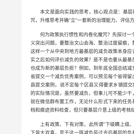
本文是面向实践的思考，核心观点是：基层
咒，升维思考并确“立”一套新的治理能力、评估
何为政策执行惯性和内卷化魔咒？先探讨一个
义突出问题，要整治文山会海、整治过度留痕，
这样一个从中央到地方最基层的减负政策本身应
实之后如何评价减负的效果？是不是也要从最基
也成为新的基层负担？例如，到年底全国总结减
省提交一个减负优秀案例，可以预见每个省得留
县提交案例，说不定每个区县又得要求乡镇提交
的实际情况是，虽然要减负，但事儿可不能少干
就在微信群布置工作，无论什么形式下来的任务
档和痕迹资料检查，但只要基层介意上级的考核
上有政策、下有对策，此所谓“下级瞒上级
下皆大欢喜，至于这一阵减负风过去后基层的负