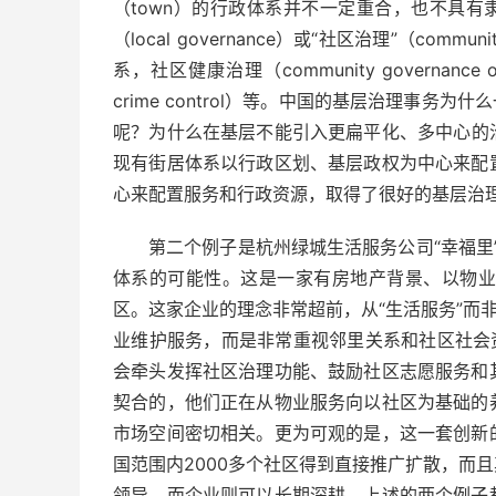
（town）的行政体系并不一定重合，也不具有
（local governance）或“社区治理”（com
系，社区健康治理（community governance of
crime control）等。中国的基层治理事务
呢？为什么在基层不能引入更扁平化、多中心的
现有街居体系以行政区划、基层政权为中心来配
心来配置服务和行政资源，取得了很好的基层治
第二个例子是杭州绿城生活服务公司“幸福里
体系的可能性。这是一家有房地产背景、以物业服
区。这家企业的理念非常超前，从“生活服务”而
业维护服务，而是非常重视邻里关系和社区社会
会牵头发挥社区治理功能、鼓励社区志愿服务和
契合的，他们正在从物业服务向以社区为基础的
市场空间密切相关。更为可观的是，这一套创新
国范围内2000多个社区得到直接推广扩散，而
领导，而企业则可以长期深耕。上述的两个例子