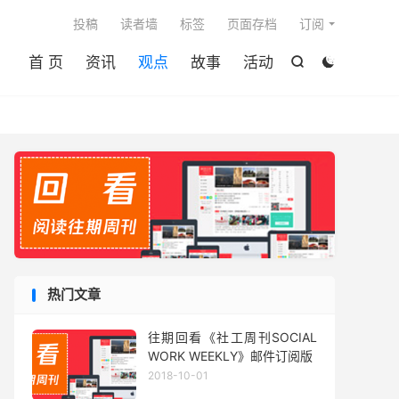

投稿
读者墙
标签
页面存档
订阅
首 页
资讯
观点
故事
活动


热门文章
往期回看《社工周刊SOCIAL
WORK WEEKLY》邮件订阅版
2018-10-01