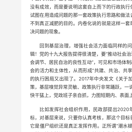
没有成效，而是要说明这套自上而下的行政执行
试图在用造成问题的那一套政策执行思路和做法
不到真正减肥的目的。内卷化说的就是这样一套
决问题的现象。
回到基层治理，增强社会活力面临同样的
辑！党的十九大报告提得很清楚，要“推动社会
会调节、居民自治的良性互动”，可见和市场体
会的活力和主体性，从而形成“共建、共治、共
的执行困局又出现了。2017年中央发文《关
策，基层嗅觉异常灵敏、政策执行非常踊跃，一说
快干猛上，党政班子亲自抓，力图短期内、表面
比如发挥社会组织作用，民政部提出2020
标，对基层来说，只要你认真考核，那这个目标
它是僵尸组织还是真正发挥作用。正所谓“潮水