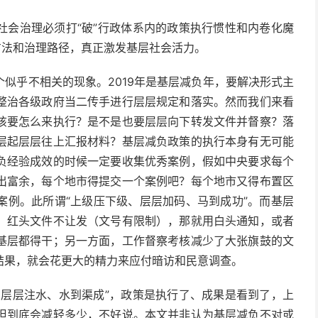
社会治理必须打“破”行政体系内的政策执行惯性和内卷化魔
方法和治理路径，真正激发基层社会活力。
似乎不相关的现象。2019年是基层减负年，要解决形式主
整治各级政府当二传手进行层层规定和落实。然而我们来看
该要怎么来执行？是不是也要层层向下转发文件并督察？落
层起层层往上汇报材料？基层减负政策的执行本身有无可能
负经验成效的时候一定要收集优秀案例，假如中央要求每个
出富余，每个地市得提交一个案例吧？每个地市又得布置区
案例。此所谓“上级压下级、层层加码、马到成功”。而基层
，红头文件不让发（文号有限制），那就用白头通知，或者
基层都得干；另一方面，工作督察考核减少了大张旗鼓的文
结果，就会花更大的精力来应付暗访和民意调查。
、层层注水、水到渠成”，政策是执行了、成果是看到了，上
担到底会减轻多少，不好说。本文并非认为基层减负不对或