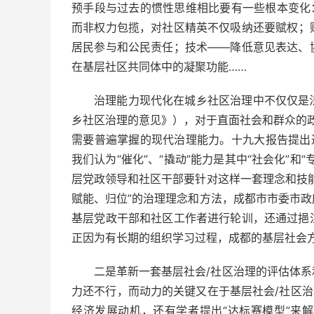
预手段与过去的惯性思维相比要有一些根本变化
而非权力包揽，对社区精英不仅吸纳还要赋权；
居民参与和公民责任；技术——降低意见表达、
在基层社区共同体中的凝聚功能……
治理能力现代化在城乡社区治理中不仅仅是
乡社区治理的意见》），对于直面社会和群众的政
需要普遍掌握的现代治理能力。十九大报告提出
我们认为“催化”、“撬动”能力是其中“社会化”
层党政领导和社区干部要针对这样一套理念和技
赋能、归位”的治理理念和方法，成都市市委市
基层党政干部和社区工作者进行轮训，还通过挹
正因为有长期的组织学习过程，成都的基层社会
二是革新一套基层社会/社区治理的评估体
力还不行，而动力的关键又在于基层社会/社区治
经济发展动机，还有学者提出“达标赛模型”来