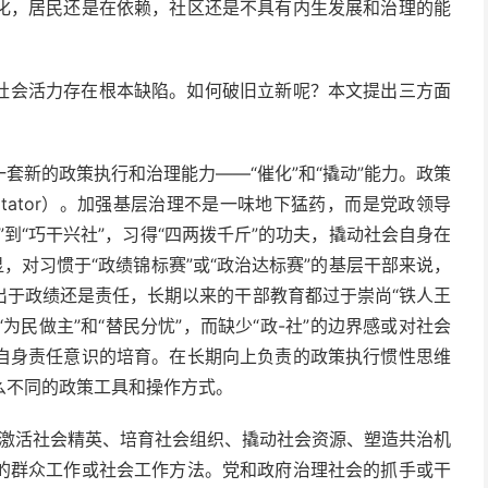
化，居民还是在依赖，社区还是不具有内生发展和治理的能
社会活力存在根本缺陷。如何破旧立新呢？本文提出三方面
套新的政策执行和治理能力——“催化”和“撬动”能力。政策
itator）。加强基层治理不是一味地下猛药，而是党政领导
到“巧干兴社”，习得“四两拨千斤”的功夫，撬动社会自身在
，对习惯于“政绩锦标赛”或“政治达标赛”的基层干部来说，
出于政绩还是责任，长期以来的干部教育都过于崇尚“铁人王
为民做主”和“替民分忧”，而缺少“政-社”的边界感或对社会
自身责任意识的培育。在长期向上负责的政策执行惯性思维
么不同的政策工具和操作方式。
现为激活社会精英、培育社会组织、撬动社会资源、塑造共治机
的群众工作或社会工作方法。党和政府治理社会的抓手或干