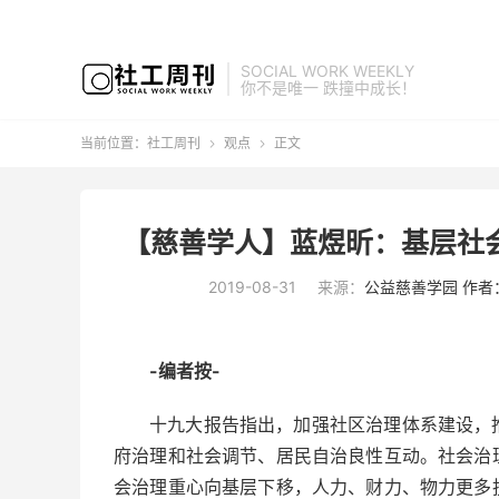
SOCIAL WORK WEEKLY
你不是唯一 跌撞中成长！
当前位置：
社工周刊
观点
正文


【慈善学人】蓝煜昕：基层社会
2019-08-31
来源：
公益慈善学园 作者
-编者按-
十九大报告指出，加强社区治理体系建设，
府治理和社会调节、居民自治良性互动。社会治
会治理重心向基层下移，人力、财力、物力更多