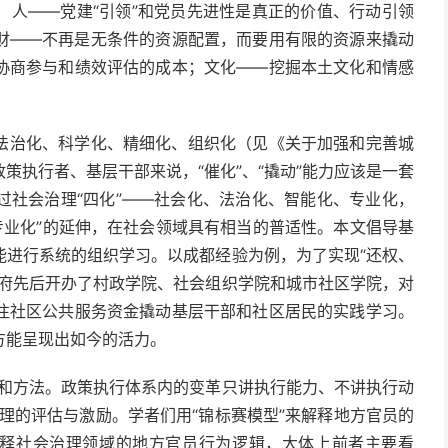
：人——党建“引领”和党员先进性是真正的价值、行动引领
财——不再是无条件的资源配置，而要用有限的资源来撬动
协商参与和绩效评估的成本；文化——挖掘本土文化和情感
法治化、科学化、精细化、组织化（见《关于加强和完善城
策执行者、基层干部来说，“催化”、“撬动”能力应该是一套
过社会治理“四化”——社会化、法治化、智能化、专业化，
和“专业化”的延伸，在社会领域具有相当的普适性。本文倡导基
能进行系统的组织学习。以成都经验为例，为了实现“还权、
政府先后开办了村政学院、社会组织学院和城市社区学院，对
注社区公共服务资金撬动基层干部和社区居民的实践学习。
方能呈现出如今的活力。
系和方法。政策执行体系内的变革只讲执行能力、不讲执行动
理的评估与激励。学者们用“锦标赛模型”来解释地方官员的
解释社会治理领域的地方官员行为逻辑，大体上前者主要看