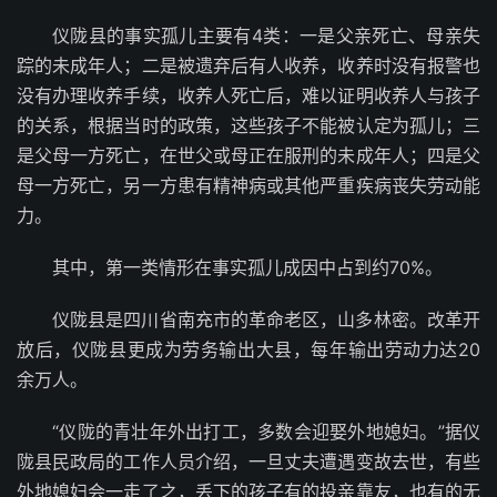
仪陇县的事实孤儿主要有4类：一是父亲死亡、母亲失
踪的未成年人；二是被遗弃后有人收养，收养时没有报警也
没有办理收养手续，收养人死亡后，难以证明收养人与孩子
的关系，根据当时的政策，这些孩子不能被认定为孤儿；三
是父母一方死亡，在世父或母正在服刑的未成年人；四是父
母一方死亡，另一方患有精神病或其他严重疾病丧失劳动能
力。
其中，第一类情形在事实孤儿成因中占到约70%。
仪陇县是四川省南充市的革命老区，山多林密。改革开
放后，仪陇县更成为劳务输出大县，每年输出劳动力达20
余万人。
“仪陇的青壮年外出打工，多数会迎娶外地媳妇。”据仪
陇县民政局的工作人员介绍，一旦丈夫遭遇变故去世，有些
外地媳妇会一走了之，丢下的孩子有的投亲靠友，也有的无