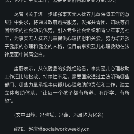
长，也不是主责工作，需要专业机构和专业力量加入。
尽管《关于进一步加强事实无人抚养儿童保障工作的意
见》中要求，将通过政府购买服务，发挥共青团、妇联等群
团组织的社会动员优势，引入专业社会组织和青少年事务社
工，为事实无人抚养儿童提供心理抚慰和关爱，努力培养孩
子健康的心理和健全的人格，但目前事实孤儿心理救助在法
律层面中尚属空白。
唐蔚表示，从仪陇县的实践经验看，事实孤儿心理救助
工作还比较松散、持续性不足，需要国家通过立法明确哪些
部门、哪些力量承担事实孤儿心理救助的责任和工作，建立
立体救助体系，“让每一个孩子都有所养、有所学、有所
望”。
(文中田静、冯晓斌、冯燕、冯雁均为化名)
编辑：赵庆琳socialworkweekly.cn