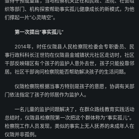
亟待干预或重建，当地检察机关正在和民政、法院、社会组
织等部门、机构探索帮助事实孤儿健康成长的新模式，为他
们撑起一片“心灵晴空”。
第一次提出“事实孤儿”
2014年，时任仪陇县人民检察院检委会专职委员、民
事行政科科长汪世钧在仪陇县金城镇状元社区走访时，社区
干部反映辖区有个孩子的监护人意外去世，孩子只能投靠邻
居。社区干部询问检察院能否帮助解决孩子的生活问题。
仪陇检察院根据当事方特别是孩子的意愿，协调有关部
门依法指定了孩子的邻居作为监护人。
一名儿童的监护问题解决了，在群众路线教育实践活动
总结时，仪陇县检察院第一次把这个群体称为“事实孤儿”。
检察院工作人员发现，类似的事实上无人抚养的未成年人在
仪陇并非孤例。