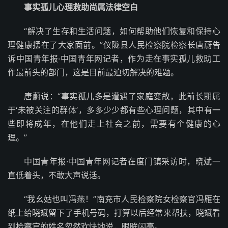
事实孤儿心理救助尚属法律空白
“解决了生存和生活问题，如何帮助他们恢复和保持心
理健康摆在了大家面前。”仪陇县人民检察院检察长唐蔚告
诉中国青年报·中国青年网记者，作为走在事实孤儿救助工
作最前头的部门，这是目前最迫切解决的难题。
唐蔚说：“事实孤儿多是遭遇了家庭变故，此前长期属
于‘未被关注的群体’，多多少少都有些心理问题，其中有一
些即将成年，在他们走上社会之前，需要有个健康的心
理。”
中国青年报·中国青年网记者在度门镇采访时，晓斌一
直低着头，不敢大声说话。
“我幺姑也叫冯燕！”南充市人民检察院女检察官冯雁在
纸上给晓斌留下了手机号码，打算以后经常来帮扶，晓斌看
到检察官的姓名忽然欢快地说，眼眸闪亮。