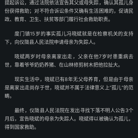
提起诉讼，通过法院依法宣告其父或母失踪，确认其孤儿身
份获得救助；对不符合诉讼条件又确有生活困难的，促请民
政、教育、卫生、扶贫等部门履行社会救助职责。
度门镇15岁的事实孤儿冯晓斌就是在检察机关的支持
下，向仪陇县人民法院申请母亲为失踪人。
晓斌两岁时母亲离家出走，父亲在他7岁时患重病去
世，靠着爷爷奶奶养猪、在山林修剪树木把他拉扯大。
现实生活中，晓斌已有8年无父母养育，但是由于母亲
是离家出走尚存于世，晓斌并不属于法律意义上“孤儿”的范
畴。
最终，仪陇县人民法院在发出寻找下落不明人公告3个
月后，宣告晓斌的母亲为失踪人。晓斌得以被确认为孤儿，
得到国家救助。