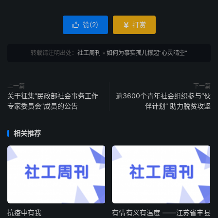
赞(
2
)
打赏


转载请注明出处：
社工周刊
»
如何为事实孤儿撑起“心灵晴空”
上一篇
下一篇
关于征集“民政部社会事务工作
逾3600个青年社会组织参与“伙
专家委员会”成员的公告
伴计划” 助力脱贫攻坚
相关推荐
抗疫中有我
有情有义有温度 ——江苏省丰县