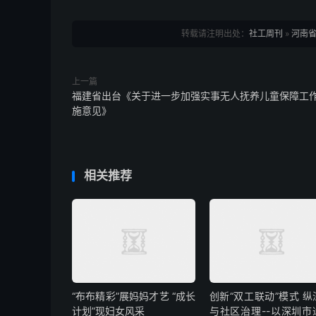
转载请注明出处：
社工周刊
»
河南省
上一篇
福建省出台《关于进一步加强实事无人抚养儿童保障工
施意见》
相关推荐
“布布精彩”展妈妈才艺 “成长
创新“双工联动”模式 纵
计划”现妇女风采
与社区治理--以深圳市