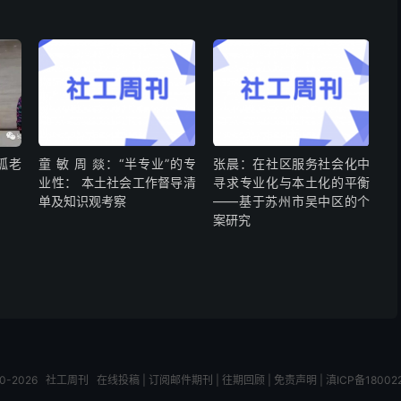
孤老
童 敏 周 燚：“半专业”的专
张晨：在社区服务社会化中
业性： 本土社会工作督导清
寻求专业化与本土化的平衡
单及知识观考察
——基于苏州市吴中区的个
案研究
10-2026
社工周刊
在线投稿
|
订阅邮件期刊
|
往期回顾
|
免责声明
|
滇ICP备18002