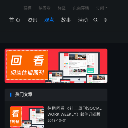

投稿
读者墙
标签
页面存档
订阅
首 页
资讯
观点
故事
活动


热门文章
往期回看《社工周刊SOCIAL
WORK WEEKLY》邮件订阅版
2018-10-01