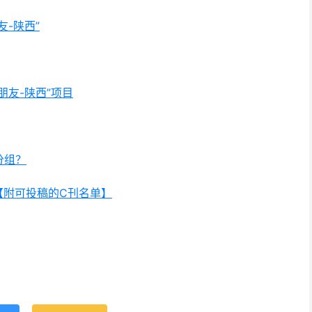
-陕西”
朋友-陕西”项目
分组？
【附可投稿的C刊名单】