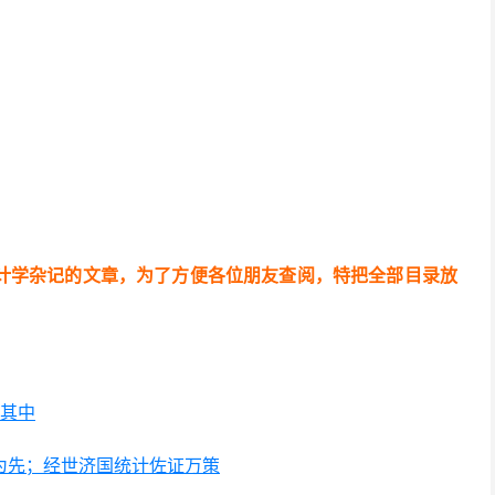
计学杂记的文章，为了方便各位朋友查阅，特把全部目录放
慧其中
据为先；经世济国统计佐证万策