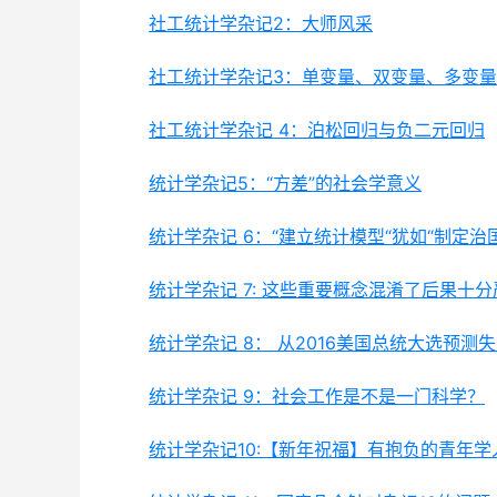
社工统计学杂记2：大师风采
社工统计学杂记3：单变量、双变量、多变
社工统计学杂记 4：泊松回归与负二元回归
统计学杂记5：“方差”的社会学意义
统计学杂记 6：“建立统计模型“犹如“制定治
统计学杂记 7: 这些重要概念混淆了后果十分
统计学杂记 8： 从2016美国总统大选预测
统计学杂记 9：社会工作是不是一门科学？
统计学杂记10:【新年祝福】有抱负的青年