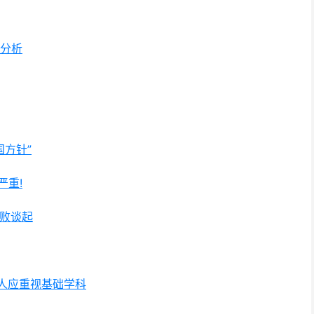
量分析
国方针”
严重!
失败谈起
学人应重视基础学科