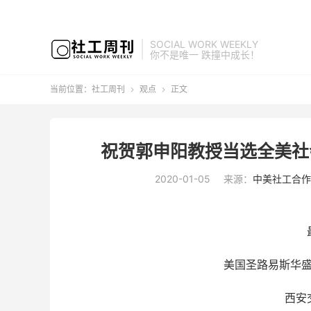
SOCIAL WORK WEEKLY
你不是唯一 跌撞中成长！
当前位置：
社工周刊
观点
正文


祝贺郭申阳教授当选全美社
2020-01-05
来源：
中美社工合作
美国圣路易斯华
西安