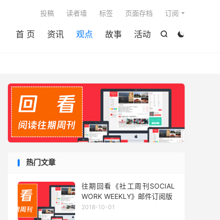

投稿
读者墙
标签
页面存档
订阅
首 页
资讯
观点
故事
活动


热门文章
往期回看《社工周刊SOCIAL
WORK WEEKLY》邮件订阅版
2018-10-01