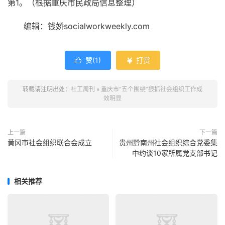
第1。（根据重庆市民政局信息整理）
编辑：钱娇socialworkweekly.com
赞(
1
)
打赏


转载请注明出处：
社工周刊
»
重庆市“五个围绕”狠抓社会组织工作成
效明显
上一篇
下一篇
黄冈市社会组织联合会成立
贵州黔南州社会组织综合党委集
中约谈10家所属党支部书记
相关推荐