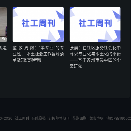
孤老
童 敏 周 燚：“半专业”的专
张晨：在社区服务社会化中
业性： 本土社会工作督导清
寻求专业化与本土化的平衡
单及知识观考察
——基于苏州市吴中区的个
案研究
10-2026
社工周刊
在线投稿
|
订阅邮件期刊
|
往期回顾
|
免责声明
|
滇ICP备18002