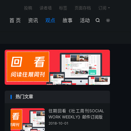

投稿
读者墙
标签
页面存档
订阅
首 页
资讯
观点
故事
活动


热门文章
往期回看《社工周刊SOCIAL
WORK WEEKLY》邮件订阅版
2018-10-01