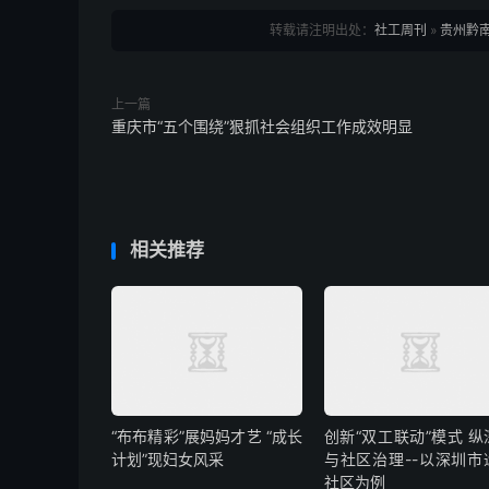
转载请注明出处：
社工周刊
»
贵州黔
上一篇
重庆市“五个围绕”狠抓社会组织工作成效明显
相关推荐
“布布精彩”展妈妈才艺 “成长
创新“双工联动”模式 纵
计划”现妇女风采
与社区治理--以深圳市
社区为例