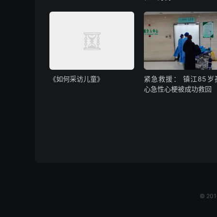
《如何采访儿童》
紧急救援： 镇江85岁
心急性心梗被成功救回
© 20