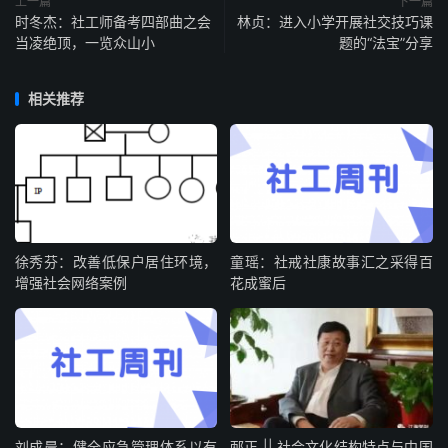
上一篇
下一篇
时冬杰：社工师备考四部曲之会
林贞：进入小学开展社交技巧课
当凌绝顶，一览众山小
题的“法宝”分享
相关推荐
徐秀芬：改善低保户居住环境，
童瑶：社戒社康故事汇之采得百
增强社会网络案例
花成蜜后
刘成晨：健全应急管理体系以有
邴正 || 社会文化结构特点与中国