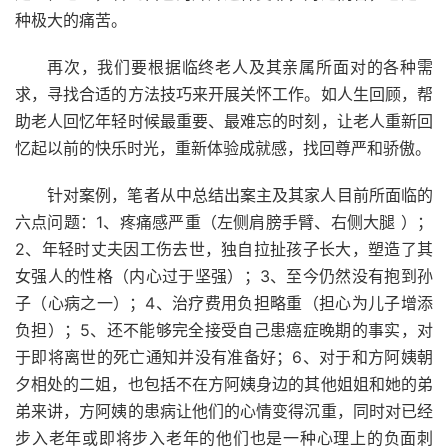
种极大的痛苦。
再次，我们要根据临终老人及其亲属所面对的各种需
求，寻找合适的方法技巧来开展关怀工作。如人生回顾，帮
助老人回忆年轻时候最重要、最难忘的时刻，让老人重新回
忆起以前的快乐时光，重新体验成就感，找回尊严和骄傲。
针对案例，笔者从中总结出案主及其家人目前所面临的
六点问题：1、疼痛感严重（左侧肩膀手臂、右侧大腿 ）；
2、年轻时丈夫因工伤去世，独自拉扯孩子长大，塑造了其
女强人的性格（内心过于坚强）；3、至今仍然没有抱到孙
子（心病之一）；4、治疗费用负担略重（担心为儿子增添
负担）；5、还不能够完全接受自己患癌症晚期的事实，对
于即将离世的死亡通知并没有准备好；6、对于和方阿姨朝
夕相处的二姐，也包括不在方阿姨身边的其他姐姐和她的弟
弟来讲，方阿姨的患病让他们的心情变得沉重，同时对已经
步入老年或即将步入老年的他们也是一种心理上的负面刺