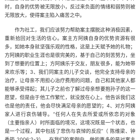
时，自身的优势被无限放小，反过来负面的情绪和弱势则被
无限放大，使得案主陷入痛苦之中。
作为社工，我们应该努力帮助案主摆脱这种消极因素，
重新拾回对生活的信心。案主方阿姨自身的优势资源有很
多，如她本身就坚强乐观的性格，这是上天赋予她的礼物；
方阿姨的职业生涯也是很完美的，基于自己的刻苦努力，坐
到了想要的位置上；方阿姨乐于交友，朋友很多，能为她带
来欢乐等；3、我们同案主的儿子交谈，他完全支持母亲的
治疗，让母亲不用担心治疗费用的问题，自己和其他家人都
能够承受得起；其儿子之前也了解过母亲想要抱孙子的这一
愿望，但是由于他工作繁忙，就没放在心上。他告诉我们这
也是他的责任，他会尽快满足母亲的愿望的；4、对方阿姨
家人进行哀伤辅导。“任何人在失去所爱或所依恋的对象
（主要指亲人）时所面临的境况，这境况既是一个状态，也
是一个过程，其中包括了悲伤与哀悼的反应”（ 陈维梁、钟
秀筠 2006:2-3）。在我们的案例中，做的更多的是对案主