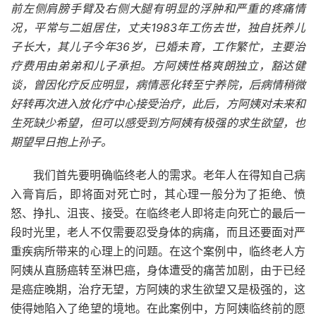
前左侧肩膀手臂及右侧大腿有明显的浮肿和严重的疼痛情
况，平常与二姐居住，丈夫1983年工伤去世，独自抚养儿
子长大，其儿子今年36岁，已婚未育，工作繁忙，主要治
疗费用由弟弟和儿子承担。方阿姨性格爽朗独立，豁达健
谈，曾因化疗反应明显，病情恶化转至宁养院，后病情稍微
好转再次进入放化疗中心接受治疗，此后，方阿姨对未来和
生死缺少希望，但可以感受到方阿姨有极强的求生欲望，也
期望早日抱上孙子。
我们首先要明确临终老人的需求。老年人在得知自己病
入膏肓后，即将面对死亡时，其心理一般分为了拒绝、愤
怒、挣扎、沮丧、接受。在临终老人即将走向死亡的最后一
段时光里，老人不仅需要忍受身体的病痛，而且还要面对严
重疾病所带来的心理上的问题。在这个案例中，临终老人方
阿姨从直肠癌转至淋巴癌，身体遭受的痛苦加剧，由于已经
是癌症晚期，治疗无望，方阿姨的求生欲望又是极强的，这
使得她陷入了绝望的境地。在此案例中，方阿姨临终前的愿