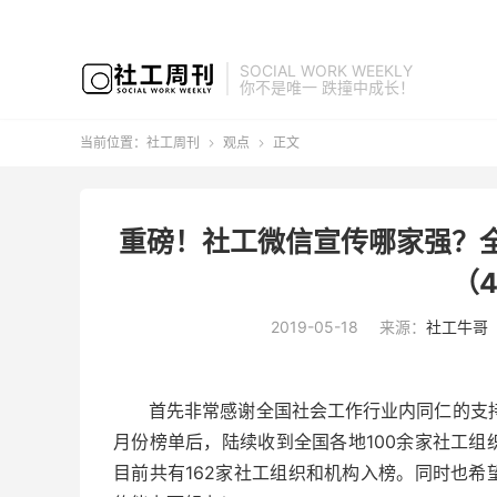
SOCIAL WORK WEEKLY
你不是唯一 跌撞中成长！
当前位置：
社工周刊
观点
正文


重磅！社工微信宣传哪家强？
（4
2019-05-18
来源：
社工牛哥
首先非常感谢全国社会工作行业内同仁的支
月份榜单后，陆续收到全国各地100余家社工
目前共有162家社工组织和机构入榜。同时也