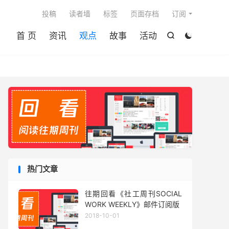

投稿
读者墙
标签
页面存档
订阅
首 页
资讯
观点
故事
活动


热门文章
往期回看《社工周刊SOCIAL
WORK WEEKLY》邮件订阅版
2018-10-01