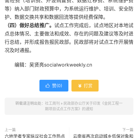
需经费（培训费、外设购置费、数据迁移费、系统维护费
等）纳入部门财政预算中，为系统运行维护、培训、安全防
护、数据交换共享和数据回流等提供经费保障。
（四）做好总结推广。
试点工作完成后，试点地区对本地试
点总体情况、主要做法和成效、存在的问题及建议等及时进
行总结，并形成报告报民政部。民政部将对试点工作开展情
况及时通报。
编辑：吴贤亮socialworkweekly.cn
赞(
0
)
打赏


转载请注明出处：
社工周刊
»
民政部办公厅关于印发《金民工程一
期项目试点工作方案》的通知
上一篇
下一篇
六地学者专家纵议社会工作热点
云南省再次启动城乡低保对象和