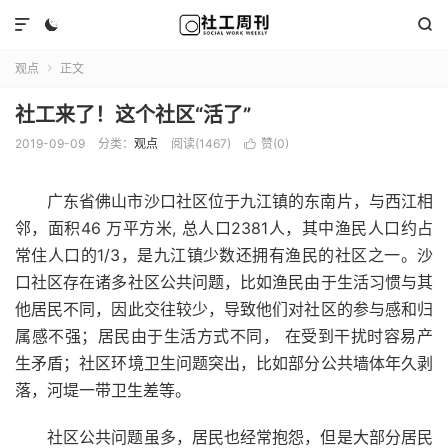



观点
正文

社工来了！这个社区“活了”
2019-09-09
分类：
观点
阅读(1467)
赞(
0
)

广东省佛山市沙口社区位于九江镇的东南片，与西江相
邻，面积46 万平方米, 总人口2381人，其中渔民人口约占
常住人口的1/3，是九江镇少数还拥有渔民的社区之一。沙
口社区存在诸多社区公共问题，比如渔民由于生活习惯与其
他居民不同，因此交往较少，导致他们对社区的参与感和归
属感不强；居民由于生活方式不同， 在受到干扰时容易产
生矛盾；社区环境卫生问题突出，比如部分公共墙体年久剥
落，河堤一带卫生差等。
社区公共问题虽多，居民也经常抱怨，但是大部分居民