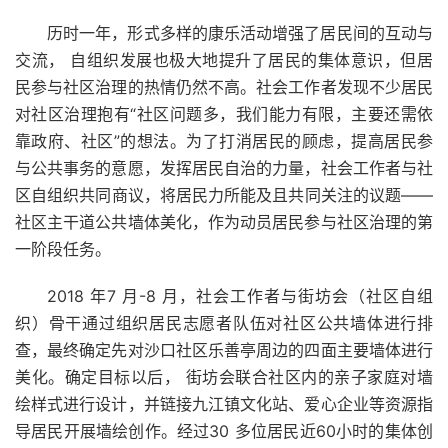
历时一年，形式多样的康乐活动增强了居民间的互动与
交流， 自组织发展也极大地提升了居民的集体意识，但居
民参与社区治理的热情仍然不高。社会工作者发现不少居民
对社区治理抱有“社区问题多，我们能力有限，主要还需依
靠政府、社区”的想法。为了打消居民的顾虑，提高居民参
与公共事务的意愿，发挥居民自治的力量，社会工作者与社
区自组织共同商议，将居民力所能及且共同关注的议题——
社区主干道公共墙体美化，作为动员居民参与社区治理的第
一阶段任务。
2018 年7 月-8 月，社会工作者与街坊会（社区自组
织）骨干通过组织居民志愿者队伍对社区公共墙体进行排
查，最终确定先对沙口社区乐善亭周边的四面主要墙体进行
美化。确定目标以后， 街坊会联合社区内的亲子家庭对墙
绘样式进行设计，并链接九江镇文化站、爱心企业等资源指
导居民开展墙绘创作。经过30 多位居民近60小时的集体创