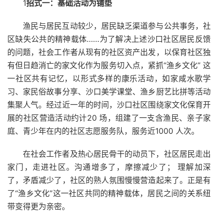
1
招式一：基础活动为铺垫
渔民与居民互动较少，居民缺乏渠道参与公共事务，社
区缺失公共的精神载体……为了解决上述沙口社区居民反馈
的问题，社会工作者从现有的社区资产出发，以保育社区独
有但日趋消亡的家文化作为服务切入点，紧抓“渔乡文化” 这
一社区共有记忆，以形式多样的康乐活动，如家咸水歌学
习、家民俗故事分享、沙口美学课堂、渔乡厨艺比拼等活动
集聚人气。经过近一年的时间，沙口社区围绕家文化保育开
展的社区营造活动约计20 场，组建了一支含渔民、亲子家
庭、青少年在内的社区志愿服务队，服务近1000 人次。
在社会工作者及热心居民骨干的动员下，社区居民走出
家门，走进社区。沟通增多了，摩擦减少了； 理解加深
了，矛盾减少了，社区的熟人氛围慢慢营造起来了。正是有
了“渔乡文化”这一社区共同的精神载体，居民之间的关系纽
带变得更为亲密。