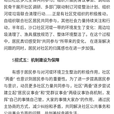
动员社区多元主体共同参与。组织开展民情议事会、调动居
民骨干展开社区调研、多部门联动制订河堤整治计划、组织
河堤垃圾联合清理行动……正是有社区党组织的积极推动，
自组织联合社区居民共同参与，其他社会力量持续关注和行
动，半年后，沙口社区河堤一带的环境发生了变化：周边垃
圾清理了、渔具摆放规范了、整体环境整洁了。在这个过程
中，居民真切感受到“共同参与”所带来的变化， 在逐渐解决
问题的同时，居民对社区的归属感也在进一步加强。
5
招式五：机制建设为保障
有感于居民参与对河堤环境卫生整治的积极作用，社区
“两委” 也意识到居民参与的重要性。为了进一步提高居民参
与意识，动员更多社区力量共同参与，社区“两委”逐步尝试
建立起“居民议事会”和“党群议事会”两级议事协商机制，发
挥“自己的事情自己管，大家的事情大家办”的作用， 通过民
主协商的方式，减少纠纷和矛盾，共同解决社区公共事务和
公益事业方面的问题，共创美好幸福生活。