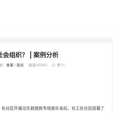
会组织？ | 案例分析
类：
故事
/
观点
阅读(4090)
赞(
1
)

，在社区开展过乐韵悠扬专场音乐会后，社工在社区招募了