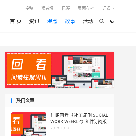

投稿
读者墙
标签
页面存档
订阅
首 页
资讯
观点
故事
活动


热门文章
往期回看《社工周刊SOCIAL
WORK WEEKLY》邮件订阅版
2018-10-01