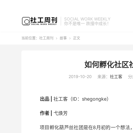
SOCIAL WORK WEEKLY
你不是唯一 跌撞中成长！
当前位置：
社工周刊
故事
正文


如何孵化社区社
2019-10-20
来源：
社工客
分
出品 |
社工客（ID：shegongke）
作者 |
弋焕芳
项目孵化葫芦丝社团是在8月初的一个想法