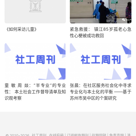
《如何采访儿童》
紧急救援： 镇江85岁孤老心急
性心梗被成功救回
童 敏 周 燚：“半专业”的专业
张晨：在社区服务社会化中寻求
性： 本土社会工作督导清单及知
专业化与本土化的平衡 ——基于
识观考察
苏州市吴中区的个案研究
© 2010-2026
社工周刊
在线投稿
|
订阅邮件期刊
|
往期回顾
|
免责声明
|
滇