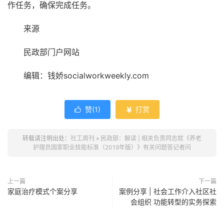
作任务，确保完成任务。
来源
民政部门户网站
编辑：钱娇socialworkweekly.com
赞(
1
)
打赏


转载请注明出处：
社工周刊
»
民政部：解读 | 相关负责同志就《养老
护理员国家职业技能标准（2019年版）》有关问题答记者问
上一篇
下一篇
家庭治疗模式个案分享
案例分享 | 社会工作介入社区社
会组织 功能转型的实务探索