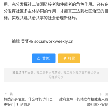
用，充分发挥社工资源链接者和使能者的角色作用。只有充
分发挥社区多主体协同的作用，才能真正达到社区治理的目
标，实现共建共治共享的社会治理新格局。
编辑 吴贤亮 socialworkweekly.cn
赞(
0
)
打赏


转载请注明出处：
社工周刊
»
凡梦婷：社工介入社区文明养犬倡导
的经验分享
上一篇
下一篇
熟悉还是陌生，什么样的访问员
政府主导下的精准帮扶戒毒人员
更好？| 社论前沿
顺利就业案例