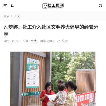



观点
正文

凡梦婷：社工介入社区文明养犬倡导的经验分
享
2018-11-30
分类：
观点
阅读(2388)
赞(
0
)
