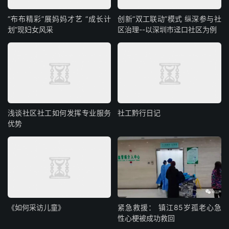
“布布精彩”展妈妈才艺 “成长计
创新“双工联动”模式 纵深参与社
划”现妇女风采
区治理--以深圳市迳口社区为例
浅谈社区社工如何发挥专业服务
社工黔行日记
优势
《如何采访儿童》
紧急救援： 镇江85岁孤老心急
性心梗被成功救回