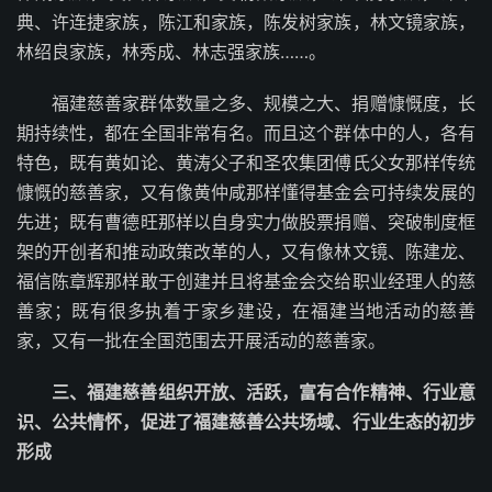
典、许连捷家族，陈江和家族，陈发树家族，林文镜家族，
林绍良家族，林秀成、林志强家族……。
福建慈善家群体数量之多、规模之大、捐赠慷慨度，长
期持续性，都在全国非常有名。而且这个群体中的人，各有
特色，既有黄如论、黄涛父子和圣农集团傅氏父女那样传统
慷慨的慈善家，又有像黄仲咸那样懂得基金会可持续发展的
先进；既有曹德旺那样以自身实力做股票捐赠、突破制度框
架的开创者和推动政策改革的人，又有像林文镜、陈建龙、
福信陈章辉那样敢于创建并且将基金会交给职业经理人的慈
善家；既有很多执着于家乡建设，在福建当地活动的慈善
家，又有一批在全国范围去开展活动的慈善家。
三、
福建慈善组织开放、活跃，富有合作精神、行业意
识、公共情怀，促进了福建慈善公共场域、行业生态的初步
形成