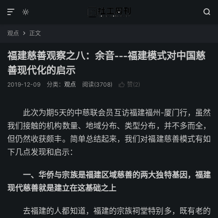



观点
正文

福建慈善观察之八：余音---福建模式对中国慈
善现代化的启示
2019-12-09
分类：
观点
阅读(3708)
赞(
2
)

此次为期5天的中慈联会员互访福建福州-厦门行，虽然
我们接触的机构数量、地域分布、类型分布，并不多而全，
但仍然收获颇丰。简单总结起来，我们对福建慈善模式有如
下几点发现和启示：
一、华侨与宗族是福建区域慈善的两大独特基因，福建
现代慈善就是建立在这基础之上
去福建的人都知道，福建的宗族祠堂特别多，既有老的