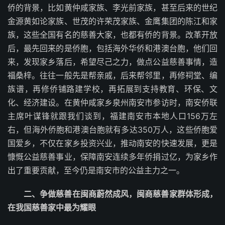
侨的背景，比如黄仲咸家族、李光前家族，甚至后来的世纪
金源黄如论家族、世茂的许荣茂家族、金鹰集团的陈江和家
族，这些全国有名的慈善大家，也都有侨的背景。改革开放
后，最先回来的是侨胞，包括海外华侨和港澳台胞，他们回
来，发现家乡落后，希望尽己之力，做点公益慈善事情，造
福桑梓。往往一般先是帮亲戚，后来帮邻里，再修祠堂、编
族谱，再修侨铺路建学校，再拓展到支持教育、环保、文
化、经济建设。在黄仲咸家乡泉州南安市参访时，南安侨联
主席叶谋锋就跟我们谈到，福建南安市本地人口156万左
右，但海外侨胞和港澳台胞就有多达350万人，这些侨胞爱
国爱乡，不仅在家乡投资兴业，推动南安的快速发展，更是
慷慨公益慈善事业，保障南安连续多年侨捐过亿，为家乡作
出了重要贡献，至今仍是南安市的公益主力之一。
二、
争做慈善在闽商蔚然成风，闽商慈善家群体形成，
在我国慈善家中最为耀眼