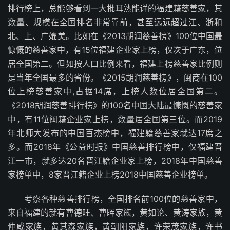
排行榜上，总能够看到一大批耳熟能详的福建籍慈善家，其
数量、规模在全国排名非常靠前，甚至远远超过江、浙和
北、上、广媲美。比如在《2013胡润慈善榜》100位中国最
慷慨的慈善家中，有15位福建企业家上榜，仅次于广东，位
居全国第二。但如按人口比例来看，福建上榜慈善家比例则
是当年全国最多的省份。《2015胡润慈善榜》，闽商在100
位上榜慈善家中,占据14席，上榜人数位居全国第二。
《2018胡润慈善排行榜》的100名中国大陆最慷慨的慈善家
中，有11位闽籍企业家上榜，数量居全国第三位。而2019
年北师大发布的中国百杰榜中，福建籍慈善家就达17席之
多。而2018年《公益时报》中国慈善排行榜中，仅福建晋
江一市，就多达20名晋江籍企业家上榜，2018年中国慈善
家榜单中，8家晋江籍企业上榜2018中国慈善企业榜单。
考察各种慈善排行榜，全国排名前100位的慈善家中，
来自福建的就有曹德旺、曹晖家族，黄如论、黄涛家族，黄
仲咸家族，黄其森家族，黄朝阳家族，许荣茂家族，许书