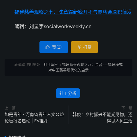
福建慈善观察之七：陈章辉新锐开拓与厦慈会厚积薄发
编辑：刘星宇socialworkweekly.cn
赞(
2
)
打赏


转载请注明出处：
社工周刊
»
福建慈善观察之八：余音---福建模式
对中国慈善现代化的启示
社工分析
上一篇
下一篇
如是青年 · 河南省青年人文公益
韩俊：乡村振兴不能光见物，还
论坛报名启动 | EV推荐
得见人见生活